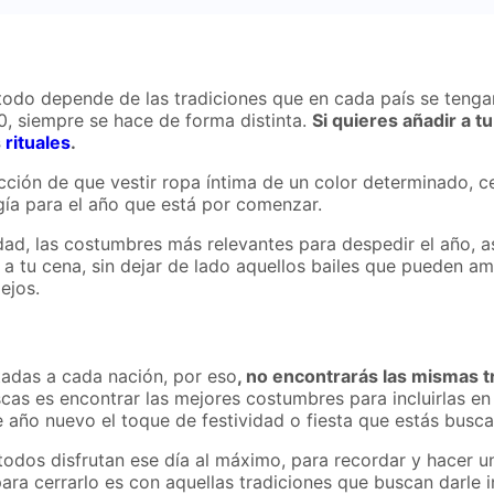
todo depende de las tradiciones que en cada país se tenga
20, siempre se hace de forma distinta.
Si quieres añadir a t
s
rituales
.
El destino te envía este mensaje (enfocado en
ción de que vestir ropa íntima de un color determinado, cen
recuperar a tu ex)

ía para el año que está por comenzar.
dad, las costumbres más relevantes para despedir el año,
al a tu cena, sin dejar de lado aquellos bailes que pueden 
ejos.
adas a cada nación, por eso
, no encontrarás las mismas 
scas es encontrar las mejores costumbres para incluirlas en 
e año nuevo el toque de festividad o fiesta que estás busc
a, todos disfrutan ese día al máximo, para recordar y hace
ara cerrarlo es con aquellas tradiciones que buscan darle 