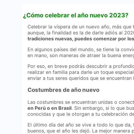
¿Cómo celebrar el año nuevo 2023?
Celebrar la víspera de un nuevo año, más que 
aunque, la finalidad es la de darle adiós al 20
tradiciones nuevas, puedes comenzar por lo
Frases de año nuevo 2023 para enviar por
WhatsApp
En algunos países del mundo, se tiene la convic
en mano, son maneras de atraer la buena energ
Por eso, en breve podrás descubrir a profundi
realizar en familia para darle un toque especi
enviar a tus seres queridos que se encuentran l
Costumbres de año nuevo
Las costumbres se encuentran unidas o conect
en Perú o en Brasil
. Sin embargo, si lo que bu
conocidas y que le otorgan a tu celebración d
El último día del año se vive a todo lo que d
buenos, que el año les dejó. La mejor manera p