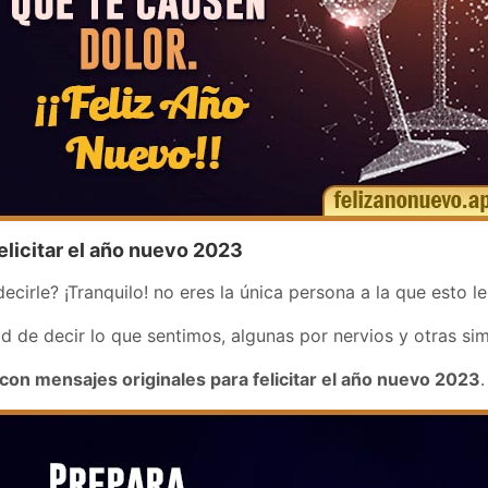
elicitar el año nuevo 2023
ecirle? ¡Tranquilo! no eres la única persona a la que esto le
d de decir lo que sentimos, algunas por nervios y otras si
on mensajes originales para felicitar el año nuevo 2023
.