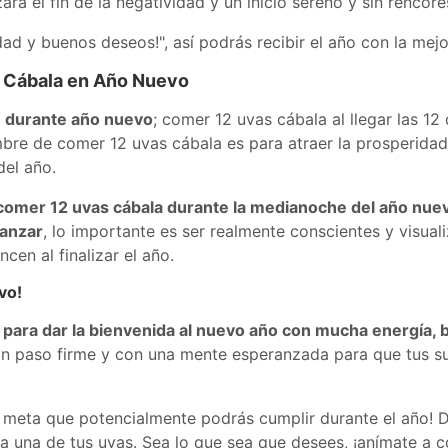
rá el fin de la negatividad y un inicio sereno y sin rencore
ad y buenos deseos!", así podrás recibir el año con la mejo
s Cábala en Año Nuevo
n durante año nuevo
; comer 12 uvas cábala al llegar las 12
bre de comer 12 uvas cábala es para atraer la prosperidad
del año.
 comer 12 uvas cábala durante la medianoche del año nuev
anzar
, lo importante es ser realmente conscientes y visual
en al finalizar el año.
vo!
 para dar la bienvenida al nuevo año con mucha energía, b
n paso firme y con una mente esperanzada para que tus sue
 meta que potencialmente podrás cumplir durante el año! D
ada una de tus uvas. Sea lo que sea que desees, ¡anímate a