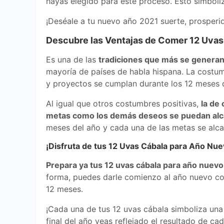
hayas elegido para este proceso. Esto simboliza
¡Deséale a tu nuevo año 2021 suerte, prosperid
Descubre las Ventajas de Comer 12 Uva
Es una de las
tradiciones que más se genera
mayoría de países de habla hispana. La costum
y proyectos se cumplan durante los 12 meses 
Al igual que otros costumbres positivas,
la de
metas como los demás deseos se puedan alc
meses del año y cada una de las metas se alcanc
¡Disfruta de tus 12 Uvas Cábala para Año Nue
Prepara ya tus 12 uvas cábala para año nuevo
forma, puedes darle comienzo al año nuevo co
12 meses.
¡Cada una de tus 12 uvas cábala simboliza una
final del año veas reflejado el resultado de c