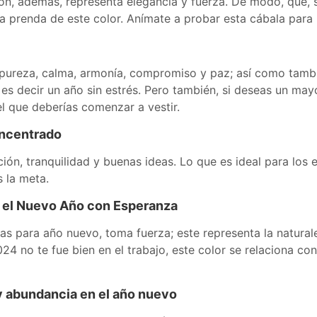
asión, además, representa elegancia y fuerza. De modo, que,
na prenda de este color. Anímate a probar esta cábala para 
pureza, calma, armonía, compromiso y paz; así como tambi
 es decir un año sin estrés. Pero también, si deseas un may
 el que deberías comenzar a vestir.
oncentrado
ación, tranquilidad y buenas ideas. Lo que es ideal para lo
 la meta.
ir el Nuevo Año con Esperanza
as para año nuevo, toma fuerza; este representa la natural
024 no te fue bien en el trabajo, este color se relaciona co
 y abundancia en el año nuevo