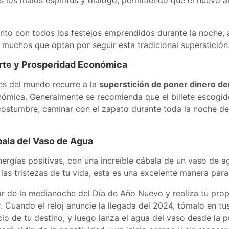
 los malos espíritus y dialogo; permitiendo que el nuevo añ
unto con todos los festejos emprendidos durante la noche,
s muchos que optan por seguir esta tradicional superstición
erte y Prosperidad Económica
es del mundo recurre a la
superstición de poner dinero de
ómica. Generalmente se recomienda que el billete escogido
 costumbre, caminar con el zapato durante toda la noche d
ala del Vaso de Agua
ergías positivas, con una increíble cábala de un vaso de ag
 las tristezas de tu vida, esta es una excelente manera par
 de la medianoche del Día de Año Nuevo y realiza tu propio
 Cuando el reloj anuncie la llegada del 2024, tómalo en tus
io de tu destino, y luego lanza el agua del vaso desde la p